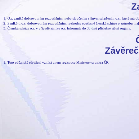
Z
1.
O.s. zaniká dobrovolným rozpuštěním, nebo sloučením s jiným sdružením o.s., které má obdo
2.
Zaniká-li o.s. dobrovolným rozpuštěním, rozhodne současně členská schůze o způsobu ma
3.
Členská schůze o.s. v případě zániku o.s. informuje do 30 dnů příslušné státní orgány.
Závěreč
1.
Toto občanské sdružení vzniká dnem registrace Ministerstva vnitra ČR.