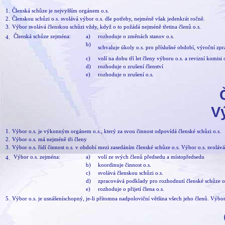
1.
Členská schůze je nejvyšším orgánem o.s.
2.
Členskou schůzi o.s. svolává výbor o.s. dle potřeby, nejméně však jedenkrát ročně.
3.
Výbor svolává členskou schůzi vždy, když o to požádá nejméně třetina členů o.s.
Členská schůze zejména:
a)
rozhoduje o změnách stanov o.s.
4.
b)
schvaluje úkoly o.s. pro příslušné období, výroční zpr
c)
volí na dobu tří let členy výboru o.s. a revizní komisi o
d)
rozhoduje o zrušení členství
e)
rozhoduje o zrušení o.s.
Vý
1.
Výbor o.s. je výkonným orgánem o.s., který za svou činnost odpovídá členské schůzi o.s.
2.
Výbor o.s. má nejméně tři členy
3.
Výbor o.s. řídí činnost o.s. v období mezi zasedáním členské schůze o.s. Výbor o.s. svolává
Výbor o.s. zejména:
a)
volí ze svých členů předsedu a místopředsedu
4.
b)
koordinuje činnost o.s.
c)
svolává členskou schůzi o.s.
d)
zpracovává podklady pro rozhodnutí členské schůze o
e)
rozhoduje o přijetí člena o.s.
5.
Výbor o.s. je usnášeníschopný, je-li přítomna nadpoloviční většina všech jeho členů. Výbo