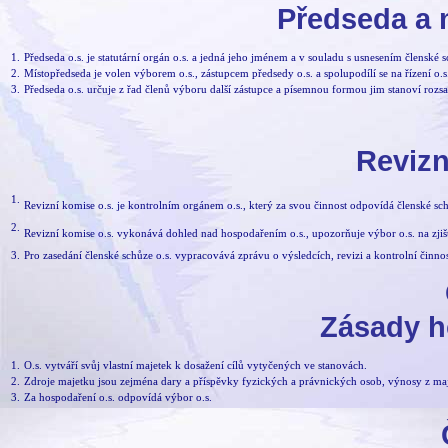
Předseda a 
1.
Předseda o.s. je statutární orgán o.s. a jedná jeho jménem a v souladu s usnesením členské
2.
Místopředseda je volen výborem o.s., zástupcem předsedy o.s. a spolupodílí se na řízení o.s
3.
Předseda o.s. určuje z řad členů výboru další zástupce a písemnou formou jim stanoví rozsa
Revizn
1.
Revizní komise o.s. je kontrolním orgánem o.s., který za svou činnost odpovídá členské sch
2.
Revizní komise o.s. vykonává dohled nad hospodařením o.s., upozorňuje výbor o.s. na zjiš
3.
Pro zasedání členské schůze o.s. vypracovává zprávu o výsledcích, revizi a kontrolní činnos
Zásady h
1.
O.s. vytváří svůj vlastní majetek k dosažení cílů vytyčených ve stanovách.
2.
Zdroje majetku jsou zejména dary a příspěvky fyzických a právnických osob, výnosy z majetk
3.
Za hospodaření o.s. odpovídá výbor o.s.