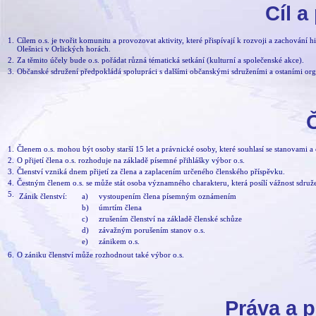
Cíl a
1.
Cílem o.s. je tvořit komunitu a provozovat aktivity, které přispívají k rozvoji a zachování
Olešnici v Orlických horách.
2.
Za těmito účely bude o.s. pořádat různá tématická setkání (kulturní a společenské akce).
3.
Občanské sdružení předpokládá spolupráci s dalšími občanskými sdruženími a ostaními orga
Č
1.
Členem o.s. mohou být osoby starší 15 let a právnické osoby, které souhlasí se stanovami a c
2.
O přijetí člena o.s. rozhoduje na základě písemné přihlášky výbor o.s.
3.
Členství vzniká dnem přijetí za člena a zaplacením určeného členského příspěvku.
4.
Čestným členem o.s. se může stát osoba významného charakteru, která posílí vážnost sdruže
5.
Zánik členství:
a)
vystoupením člena písemným oznámením
b)
úmrtím člena
c)
zrušením členství na základě členské schůze
d)
závažným porušením stanov o.s.
e)
zánikem o.s.
6.
O zániku členství může rozhodnout také výbor o.s.
Práva a p