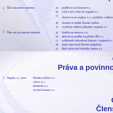
Člen má právo zejména:
a)
podílet se na činnosti o.s.
1.
b)
volit a být volen do orgánů o.s.
c)
obracet se na orgány o.s. s podněty a stížnos
d)
účastnit se každé členské schůze
e)
využívat veškerý případný majetek o.s.
2.
Člen má povinnosti zejména:
a)
dodržovat stanovy o.s.
b)
aktivně se podílet na plnění cílů o.s.
c)
svědomitě vykonávat činnost v orgánech o.
d)
platit stanovené členské příspěvky
e)
dbát zachování dobrého jména o.s.
Práva a povinno
1.
Orgány o.s. jsou:
členská schůze o.s.
výbor o.s.
předseda o.s.
revizní komise o.s.
Člen