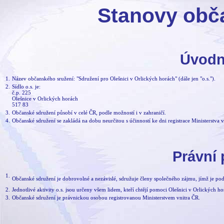
Stanovy obč
Úvodn
1.
Název občanského sružení: "Sdružení pro Olešnici v Orlických horách" (dále jen "o.s.").
2.
Sídlo o.s. je:
č.p. 225
Olešnice v Orlických horách
517 83
3.
Občanské sdružení působí v celé ČR, podle možností i v zahraničí.
4.
Občanské sdružení se zakládá na dobu neurčitou s účinností ke dni registrace Ministerstva v
Právní 
1.
Občanské sdružení je dobrovolné a nezávislé, sdružuje členy společného zájmu, jímž je pod
2.
Jednotlivé aktivity o.s. jsou určeny všem lidem, kteří chtějí pomoci Olešnici v Orlických ho
3.
Občanské sdružení je právnickou osobou registrovanou Ministerstvem vnitra ČR.