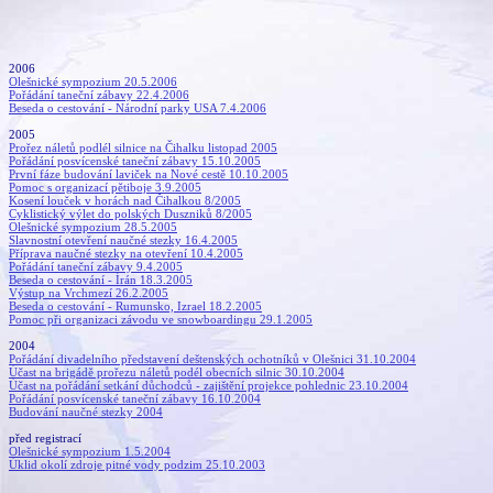
2006
Olešnické sympozium 20.5.2006
Pořádání taneční zábavy 22.4.2006
Beseda o cestování - Národní parky USA 7.4.2006
2005
Prořez náletů podlél silnice na Čihalku listopad 2005
Pořádání posvícenské taneční zábavy 15.10.2005
První fáze budování laviček na Nové cestě 10.10.2005
Pomoc s organizací pětiboje 3.9.2005
Kosení louček v horách nad Čihalkou 8/2005
Cyklistický výlet do polských Duszniků 8/2005
Olešnické sympozium 28.5.2005
Slavnostní otevření naučné stezky 16.4.2005
Příprava naučné stezky na otevření 10.4.2005
Pořádání taneční zábavy 9.4.2005
Beseda o cestování - Írán 18.3.2005
Výstup na Vrchmezí 26.2.2005
Beseda o cestování - Rumunsko, Izrael 18.2.2005
Pomoc při organizaci závodu ve snowboardingu 29.1.2005
2004
Pořádání divadelního představení deštenských ochotníků v Olešnici 31.10.2004
Účast na brigádě prořezu náletů podél obecních silnic 30.10.2004
Účast na pořádání setkání důchodců - zajištění projekce pohlednic 23.10.2004
Pořádání posvícenské taneční zábavy 16.10.2004
Budování naučné stezky 2004
před registrací
Olešnické sympozium 1.5.2004
Úklid okolí zdroje pitné vody podzim 25.10.2003